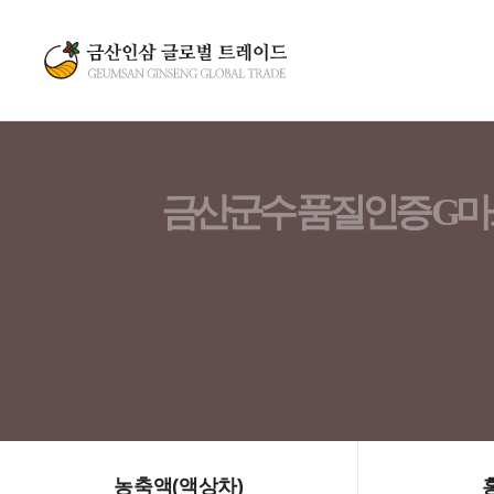
금산군수 품질인증 G마크
금산에서 생산되는 인삼약초가공품 중 식품위
1500년의 역사가 증명하는 대한민국 
시설기준보다 항목을 강화 또는 추가하여 이에
금산인삼 글로벌 트레이드와 함께 하는
사업
자세히
공고 보러가기
보러가기
농축액(액상차)