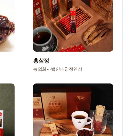
홍삼정
농업회사법인㈜청정인삼