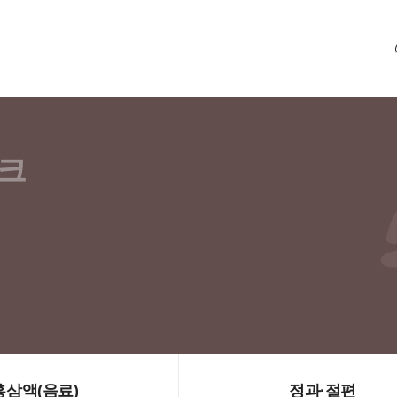
생법 및 건강기능식품법에서 정한 품목별기준과
인삼의 대표 브랜드 금산인삼,
 적합한 제품입니다.
 자랑스러운 금산인삼 제품을 소개합니다.
홍삼액(음료)
정과·절편