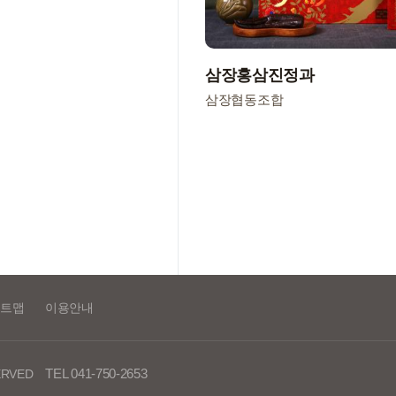
삼장홍삼진정과
삼장협동조합
트맵
이용안내
TEL 041-750-2653​
ERVED