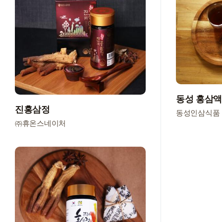
동성 홍삼액순
진홍삼정
동성인삼식품
㈜휴온스네이처