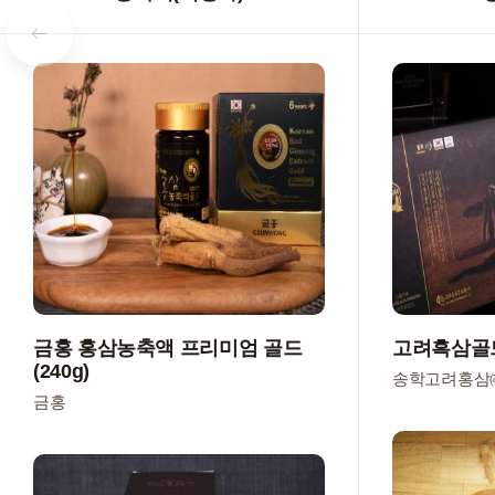
금홍 홍삼농축액 프리미엄 골드
고려흑삼골
(240g)
송학고려홍삼
금홍