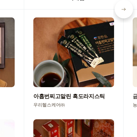
아홉번찌고말린 흑도라지스틱
우리헬스케어㈜
농