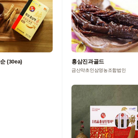
 (30ea)
홍삼진과골드
금산약초인삼영농조합법인