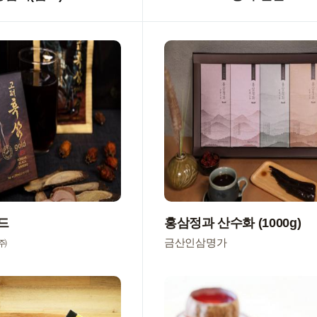
드
홍삼정과 산수화 (1000g)
㈜
금산인삼명가