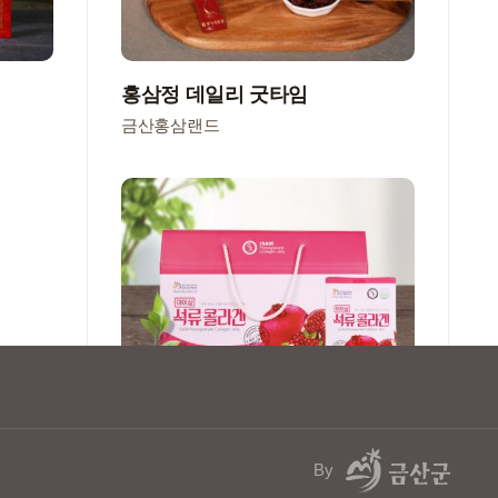
홍삼정 데일리 굿타임
금산홍삼랜드
아이삼 석류콜라겐
By
금산이 아름답다